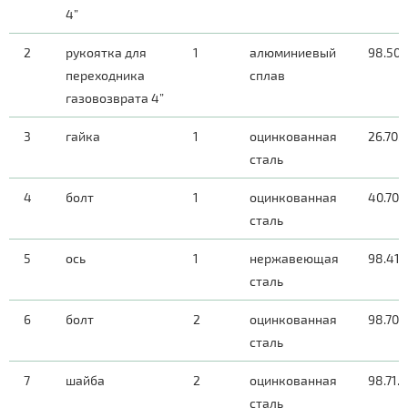
4”
2
рукоятка для
1
алюминиевый
98.50.
переходника
сплав
газовозврата 4”
3
гайка
1
оцинкованная
26.70.
сталь
4
болт
1
оцинкованная
40.70.
сталь
5
ось
1
нержавеющая
98.41.
сталь
6
болт
2
оцинкованная
98.70.
сталь
7
шайба
2
оцинкованная
98.71.7
сталь