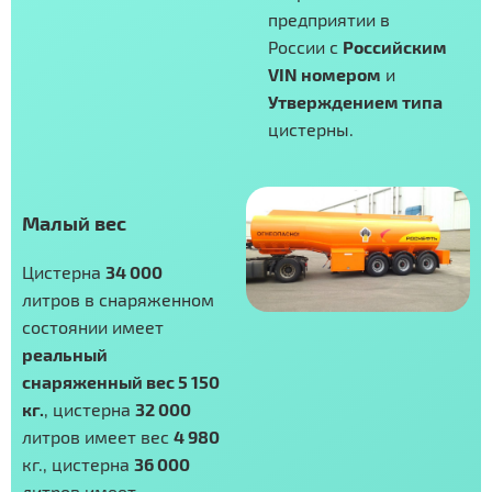
предприятии в
России с
Российским
VIN номером
и
Утверждением типа
цистерны.
Малый вес
Цистерна
34 000
литров в снаряженном
состоянии имеет
реальный
снаряженный вес 5 150
кг.
, цистерна
32 000
литров имеет вес
4 980
кг., цистерна
36 000
литров имеет